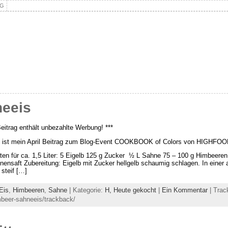
NG
eeis
Beitrag enthält unbezahlte Werbung! ***
s ist mein April Beitrag zum Blog-Event COOKBOOK of Colors von HIGHFO
ten für ca. 1,5 Liter: 5 Eigelb 125 g Zucker ½ L Sahne 75 – 100 g Himbeeren
onensaft Zubereitung: Eigelb mit Zucker hellgelb schaumig schlagen. In eine
 steif […]
Eis
,
Himbeeren
,
Sahne
| Kategorie:
H,
Heute gekocht
|
Ein Kommentar
| Trac
mbeer-sahneeis/trackback/