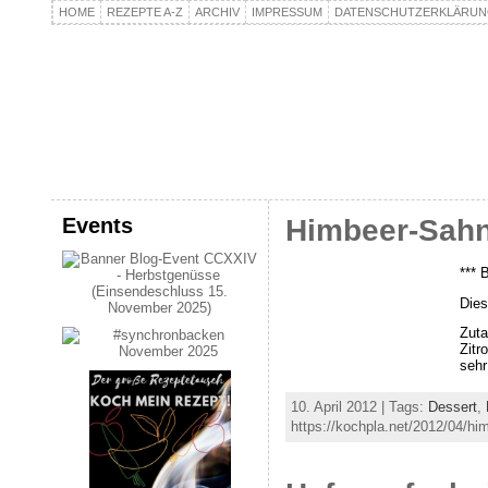
HOME
REZEPTE A-Z
ARCHIV
IMPRESSUM
DATENSCHUTZERKLÄRU
kochpla.net
Kochen und mehr…
Events
Himbeer-Sahn
*** 
Die
Zuta
Zitr
sehr
10. April 2012 | Tags:
Dessert
,
https://kochpla.net/2012/04/hi