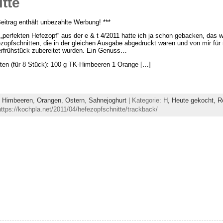
tte
Beitrag enthält unbezahlte Werbung! ***
„perfekten Hefezopf“ aus der e & t 4/2011 hatte ich ja schon gebacken, das w
zopfschnitten, die in der gleichen Ausgabe abgedruckt waren und von mir fü
rfrühstück zubereitet wurden. Ein Genuss…
ten (für 8 Stück): 100 g TK-Himbeeren 1 Orange […]
,
Himbeeren
,
Orangen
,
Ostern
,
Sahnejoghurt
| Kategorie:
H,
Heute gekocht,
R
tps://kochpla.net/2011/04/hefezopfschnitte/trackback/