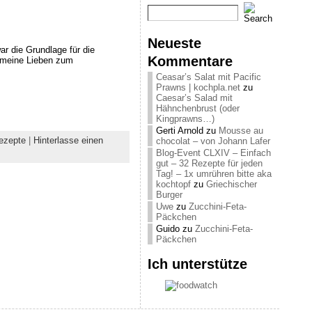
Neueste
ar die Grundlage für die
Kommentare
r meine Lieben zum
Ceasar’s Salat mit Pacific
Prawns | kochpla.net
zu
Caesar’s Salad mit
Hähnchenbrust (oder
Kingprawns…)
Gerti Arnold
zu
Mousse au
ezepte
|
Hinterlasse einen
chocolat – von Johann Lafer
Blog-Event CLXIV – Einfach
gut – 32 Rezepte für jeden
Tag! – 1x umrühren bitte aka
kochtopf
zu
Griechischer
Burger
Uwe
zu
Zucchini-Feta-
Päckchen
Guido
zu
Zucchini-Feta-
Päckchen
Ich unterstütze