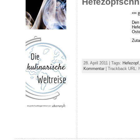
Hefezopfschni
*** 
Den 
Hefe
Oste
Zuta
28. April 2011 | Tags:
Hefezopf
Kommentar
| Trackback URL: ht