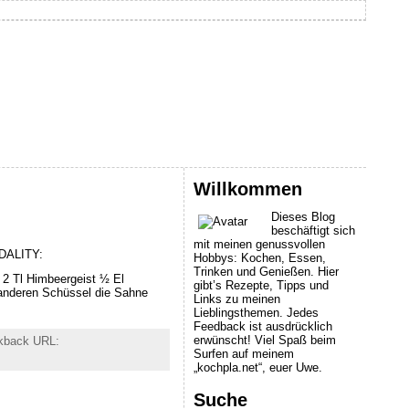
Willkommen
Dieses Blog
beschäftigt sich
mit meinen genussvollen
ODALITY:
Hobbys: Kochen, Essen,
Trinken und Genießen. Hier
 2 Tl Himbeergeist ½ El
gibt’s Rezepte, Tipps und
r anderen Schüssel die Sahne
Links zu meinen
Lieblingsthemen. Jedes
Feedback ist ausdrücklich
erwünscht! Viel Spaß beim
kback URL:
Surfen auf meinem
„kochpla.net“, euer Uwe.
Suche