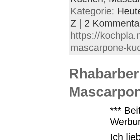
Kategorie:
Heut
Z
|
2 Kommenta
https://kochpla.
mascarpone-kuc
Rhabarber
Mascarpo
*** Bei
Werbun
Ich li