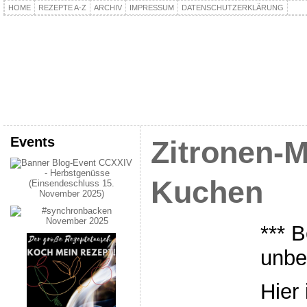
HOME
REZEPTE A-Z
ARCHIV
IMPRESSUM
DATENSCHUTZERKLÄRUNG
kochpla.net
Kochen und mehr…
Events
Zitronen-
Kuchen
*** B
unbe
Hier 