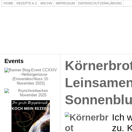
HOME
REZEPTE A-Z
ARCHIV
IMPRESSUM
DATENSCHUTZERKLÄRUNG
kochpla.net
Kochen und mehr…
Events
Körnerbro
Leinsamen
Sonnenbl
Ich w
zu. 