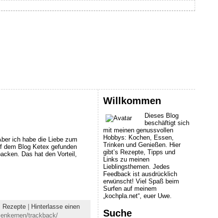
Willkommen
Dieses Blog
beschäftigt sich
mit meinen genussvollen
Hobbys: Kochen, Essen,
Aber ich habe die Liebe zum
Trinken und Genießen. Hier
uf dem Blog Ketex gefunden
gibt’s Rezepte, Tipps und
cken. Das hat den Vorteil,
Links zu meinen
Lieblingsthemen. Jedes
Feedback ist ausdrücklich
erwünscht! Viel Spaß beim
Surfen auf meinem
„kochpla.net“, euer Uwe.
,
Rezepte
|
Hinterlasse einen
Suche
menkernen/trackback/