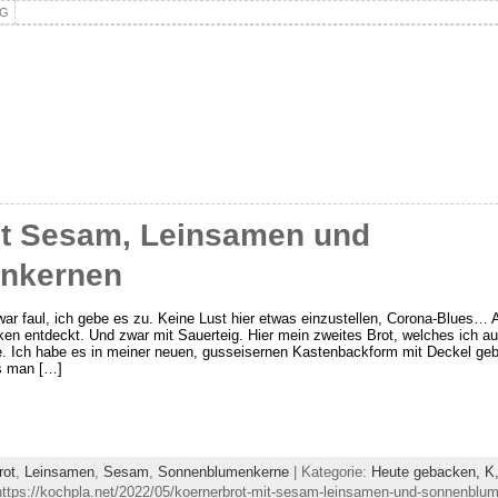
NG
it Sesam, Leinsamen und
nkernen
war faul, ich gebe es zu. Keine Lust hier etwas einzustellen, Corona-Blues… 
en entdeckt. Und zwar mit Sauerteig. Hier mein zweites Brot, welches ich a
. Ich habe es in meiner neuen, gusseisernen Kastenbackform mit Deckel geba
s man […]
rot
,
Leinsamen
,
Sesam
,
Sonnenblumenkerne
| Kategorie:
Heute gebacken,
K
ttps://kochpla.net/2022/05/koernerbrot-mit-sesam-leinsamen-und-sonnenblu