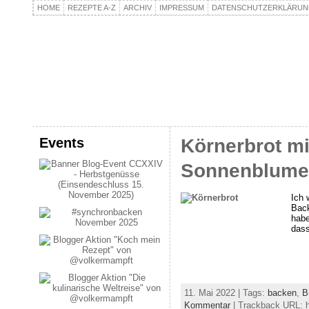
HOME
REZEPTE A-Z
ARCHIV
IMPRESSUM
DATENSCHUTZERKLÄRU
kochpla.net
Kochen und mehr…
Events
Körnerbrot m
Sonnenblume
Ich 
Back
habe
das
11. Mai 2022 | Tags:
backen
,
B
Kommentar
| Trackback URL: h