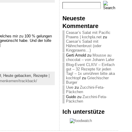
Neueste
Kommentare
Ceasar’s Salat mit Pacific
welches mir zu 100 % gelungen
Prawns | kochpla.net
zu
gewünscht habe. Und der tolle
Caesar’s Salad mit
]
Hähnchenbrust (oder
Kingprawns…)
Gerti Arnold
zu
Mousse au
chocolat – von Johann Lafer
Blog-Event CLXIV – Einfach
gut – 32 Rezepte für jeden
Tag! – 1x umrühren bitte aka
D,
Heute gebacken,
Rezepte
|
kochtopf
zu
Griechischer
umenkernen/trackback/
Burger
Uwe
zu
Zucchini-Feta-
Päckchen
Guido
zu
Zucchini-Feta-
Päckchen
Ich unterstütze