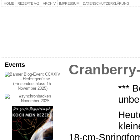
HOME
REZEPTE A-Z
ARCHIV
IMPRESSUM
DATENSCHUTZERKLÄRUNG
kochpla.net
Kochen und mehr…
Events
Cranberry
*** B
unbe
Heut
klei
18-cm-Springform