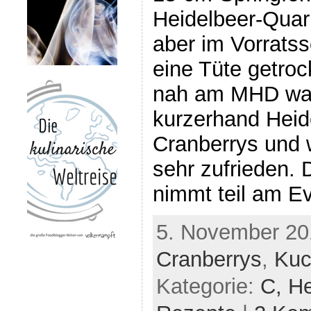
Heidelbeer-Quar
aber im Vorrats
eine Tüte getroc
nah am MHD war.
kurzerhand Heid
Cranberrys und 
sehr zufrieden.
nimmt teil am Ev
5. November 20
Cranberrys
,
Kuc
Kategorie:
C,
He