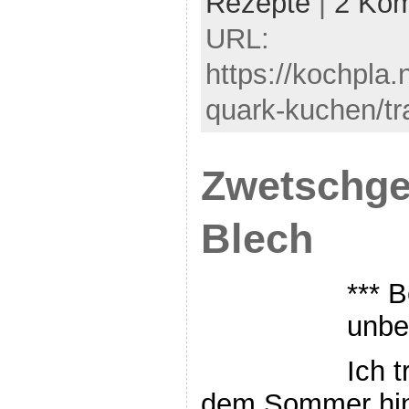
Rezepte
|
2 Ko
URL:
https://kochpla.
quark-kuchen/tr
Zwetschg
Blech
*** B
unbe
Ich 
dem Sommer hint