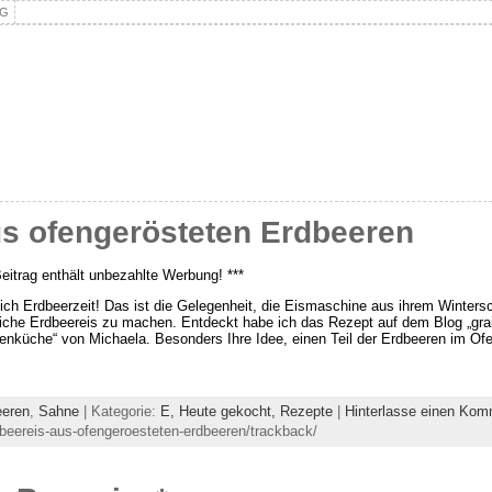
NG
us ofengerösteten Erdbeeren
Beitrag enthält unbezahlte Werbung! ***
ich Erdbeerzeit! Das ist die Gelegenheit, die Eismaschine aus ihrem Winters
liche Erdbeereis zu machen. Entdeckt habe ich das Rezept auf dem Blog „gra
enküche“ von Michaela. Besonders Ihre Idee, einen Teil der Erdbeeren im Ofe
eeren
,
Sahne
| Kategorie:
E,
Heute gekocht,
Rezepte
|
Hinterlasse einen Kom
dbeereis-aus-ofengeroesteten-erdbeeren/trackback/