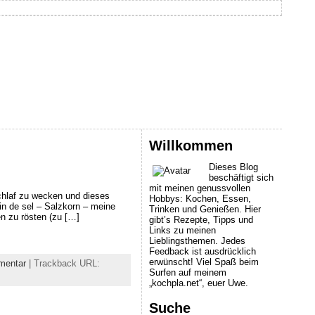
Willkommen
Dieses Blog
beschäftigt sich
mit meinen genussvollen
chlaf zu wecken und dieses
Hobbys: Kochen, Essen,
in de sel – Salzkorn – meine
Trinken und Genießen. Hier
n zu rösten (zu […]
gibt’s Rezepte, Tipps und
Links zu meinen
Lieblingsthemen. Jedes
Feedback ist ausdrücklich
erwünscht! Viel Spaß beim
mentar
| Trackback URL:
Surfen auf meinem
„kochpla.net“, euer Uwe.
Suche