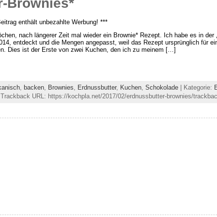
r-Brownies*
Beitrag enthält unbezahlte Werbung! ***
öchen, nach längerer Zeit mal wieder ein Brownie* Rezept. Ich habe es in der
014, entdeckt und die Mengen angepasst, weil das Rezept ursprünglich für e
n. Dies ist der Erste von zwei Kuchen, den ich zu meinem […]
kanisch
,
backen
,
Brownies
,
Erdnussbutter
,
Kuchen
,
Schokolade
| Kategorie:
 Trackback URL: https://kochpla.net/2017/02/erdnussbutter-brownies/trackbac