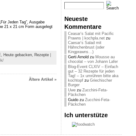
Neueste
 „Für Jeden Tag”, Ausgabe
Kommentare
ine 21 x 21 cm Form ausgelegt
Ceasar’s Salat mit Pacific
Prawns | kochpla.net
zu
Caesar’s Salad mit
Hähnchenbrust (oder
Kingprawns…)
E,
Heute gebacken,
Rezepte
|
Gerti Arnold
zu
Mousse au
k/
chocolat – von Johann Lafer
Blog-Event CLXIV – Einfach
gut – 32 Rezepte für jeden
Tag! – 1x umrühren bitte aka
Ältere Artikel »
kochtopf
zu
Griechischer
Burger
Uwe
zu
Zucchini-Feta-
Päckchen
Guido
zu
Zucchini-Feta-
Päckchen
Ich unterstütze