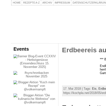
HOME
REZEPTE A-Z
ARCHIV
IMPRESSUM
DATENSCHUTZERKLÄRU
kochpla.net
Kochen und mehr…
Events
Erdbeereis a
*** 
Endl
herr
Gart
17. Mai 2018 | Tags:
Eis
,
Erdb
https://kochpla.net/2018/05/er