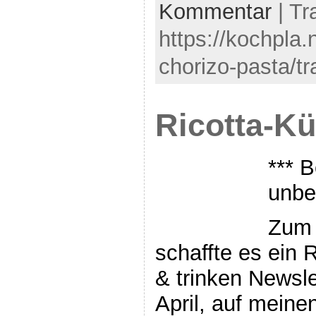
Kommentar
| Tr
https://kochpla.
chorizo-pasta/t
Ricotta-Kü
*** B
unbe
Zum 
schaffte es ein
& trinken Newsle
April, auf meinen