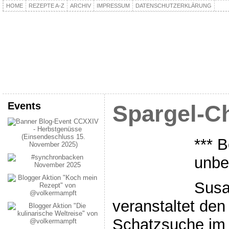
HOME
REZEPTE A-Z
ARCHIV
IMPRESSUM
DATENSCHUTZERKLÄRUNG
kochpla.net
Kochen und mehr…
Events
Spargel-C
*** B
unbe
Susa
veranstaltet den
Schatzsuche im 