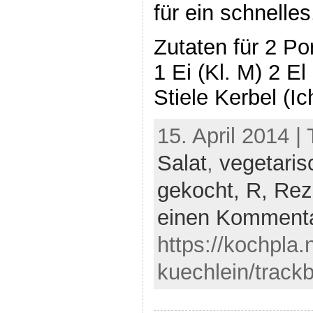
für ein schnelle
Zutaten für 2 Po
1 Ei (Kl. M) 2 El
Stiele Kerbel (Ic
15. April 2014 |
Salat
,
vegetaris
gekocht,
R,
Rez
einen Komment
https://kochpla.
kuechlein/track