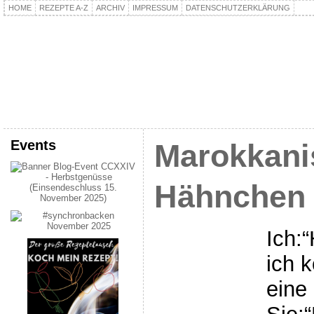
HOME
REZEPTE A-Z
ARCHIV
IMPRESSUM
DATENSCHUTZERKLÄRUNG
kochpla.net
Kochen und mehr…
Events
Marokkani
Hähnchen
Ich:
ich 
eine