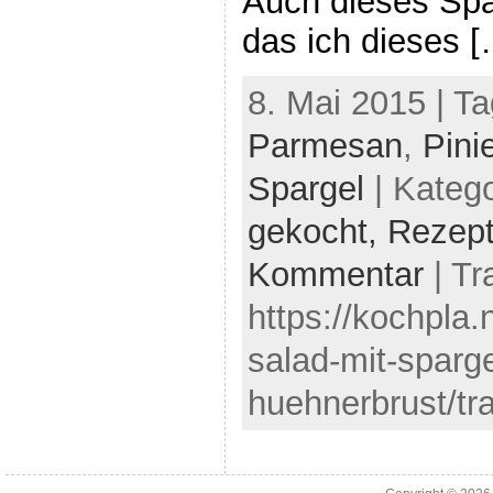
Auch dieses Spa
das ich dieses [
8. Mai 2015 | T
Parmesan
,
Pini
Spargel
| Kateg
gekocht,
Rezep
Kommentar
| Tr
https://kochpla
salad-mit-sparg
huehnerbrust/tr