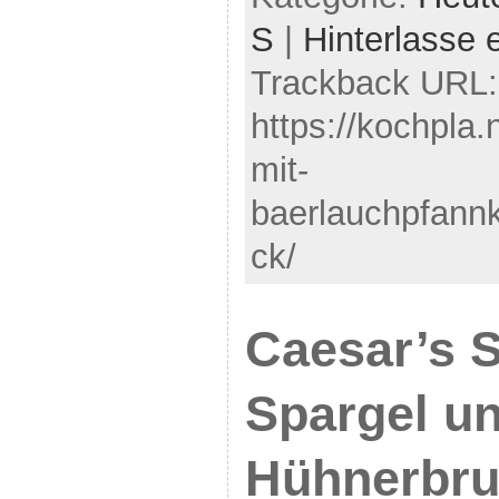
S
|
Hinterlasse
Trackback URL:
https://kochpla.
mit-
baerlauchpfannk
ck/
Caesar’s S
Spargel u
Hühnerbru