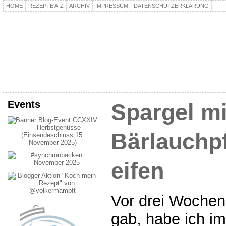
HOME
REZEPTE A-Z
ARCHIV
IMPRESSUM
DATENSCHUTZERKLÄRUNG
kochpla.net
Kochen und mehr…
Events
Spargel mi
Bärlauchp
eifen
Vor drei Wochen
gab, habe ich i