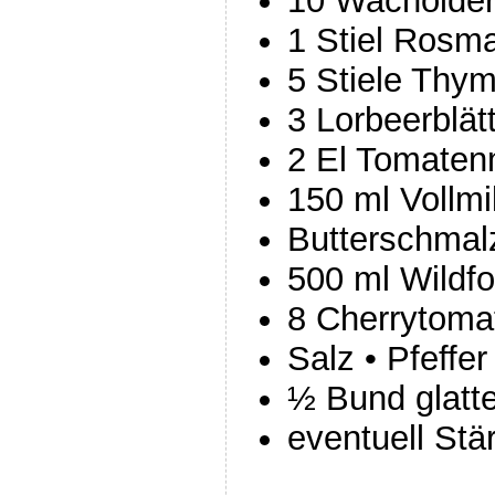
10 Wacholder
1 Stiel Rosma
5 Stiele Thym
3 Lorbeerblät
2 El Tomaten
150 ml Vollmi
Butterschmal
500 ml Wildf
8 Cherrytoma
Salz • Pfeffer
½ Bund glatte
eventuell St