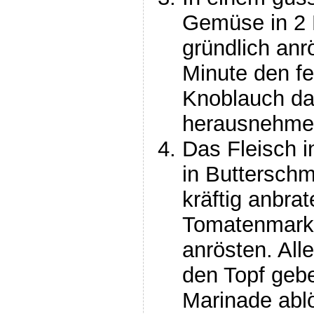
Gemüse in 2 
gründlich anrö
Minute den f
Knoblauch da
herausnehmen
Das Fleisch i
in Butterschm
kräftig anbra
Tomatenmark 
anrösten. Alle
den Topf gebe
Marinade abl