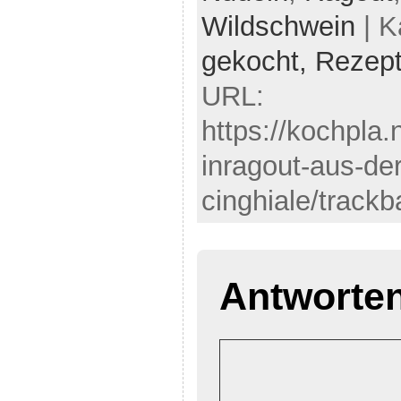
Wildschwein
| K
gekocht,
Rezep
URL:
https://kochpla
inragout-aus-der
cinghiale/trackb
Antworte