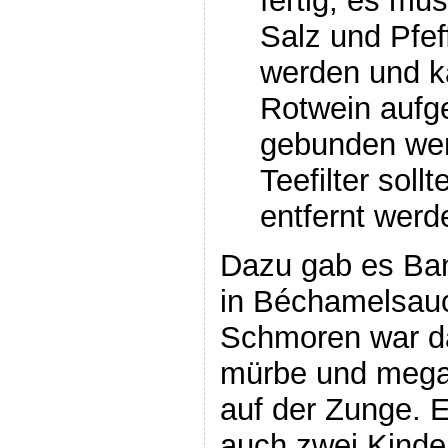
fertig, es mu
Salz und Pfe
werden und k
Rotwein aufge
gebunden wer
Teefilter soll
entfernt wer
Dazu gab es Ban
in Béchamelsauc
Schmoren war d
mürbe und mega z
auf der Zunge. E
auch zwei Kinde