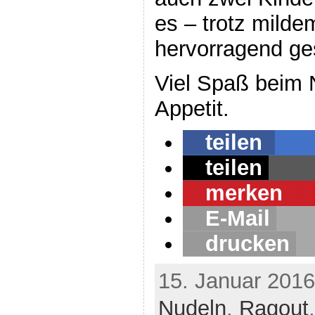
es – trotz mild
hervorragend ge
Viel Spaß beim
Appetit.
teilen
teilen
merken
0
E-Mail
drucken
15. Januar 2016
Nudeln
,
Ragout