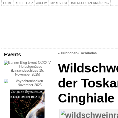
HOME
REZEPTE A-Z
ARCHIV
IMPRESSUM
DATENSCHUTZERKLÄRUNG
kochpla.net
Kochen und mehr…
«
Hühnchen-Enchiladas
Events
Wildschw
der Toska
Cinghiale