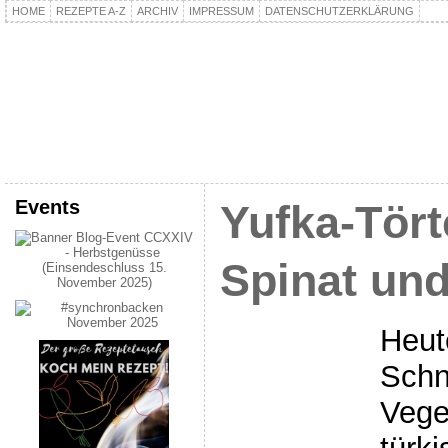
HOME
REZEPTE A-Z
ARCHIV
IMPRESSUM
DATENSCHUTZERKLÄRUNG
kochpla.net
Kochen und mehr…
Events
Yufka-Tört
Spinat und
Heut
Schn
Vege