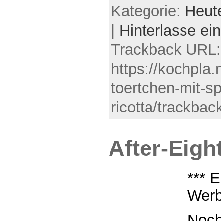
Kategorie:
Heut
|
Hinterlasse e
Trackback URL:
https://kochpla.
toertchen-mit-sp
ricotta/trackbac
After-Eigh
*** 
Werb
Noch