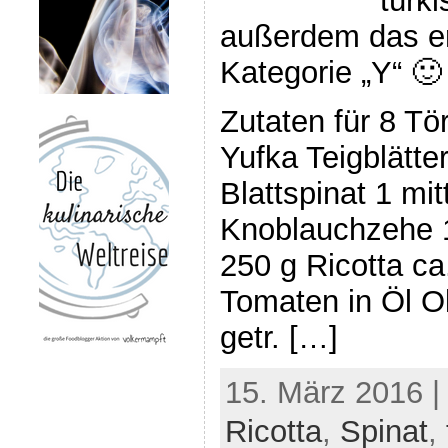
türk
außerdem das er
Kategorie „Y“ 🙂 
Zutaten für 8 Tö
Yufka Teigblätter
Blattspinat 1 mit
Knoblauchzehe 1
250 g Ricotta ca
Tomaten in Öl Ol
getr. […]
15. März 2016 |
Ricotta
,
Spinat
,