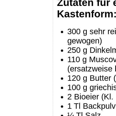
Zutaten für 
Kastenform
300 g sehr re
gewogen)
250 g Dinkel
110 g Musco
(ersatzweise
120 g Butter
100 g griechi
2 Bioeier (Kl.
1 Tl Backpulv
¼ Tl Salz