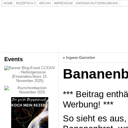
HOME
REZEPTE A-Z
ARCHIV
IMPRESSUM
DATENSCHUTZERKLÄRUNG
kochpla.net
Kochen und mehr…
«
Ingwer-Garnelen
Events
Bananenb
*** Beitrag enth
Werbung! ***
So sieht es aus,