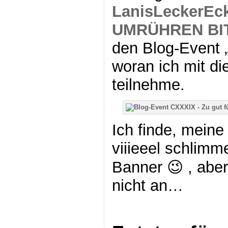
LanisLeckerEc
UMRÜHREN BI
den Blog-Event „
woran ich mit d
teilnehme.
Ich finde, mein
viiieeel schlimm
Banner 😉 , abe
nicht an…