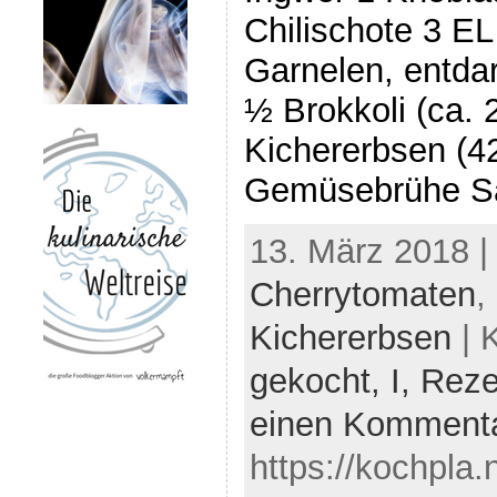
Chilischote 3 E
Garnelen, entda
½ Brokkoli (ca. 
Kichererbsen (4
Gemüsebrühe Sal
13. März 2018 |
Cherrytomaten
,
Kichererbsen
| 
gekocht,
I,
Reze
einen Komment
https://kochpla.