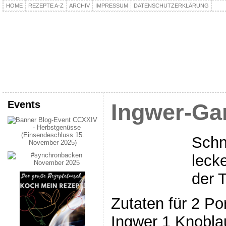
HOME
REZEPTE A-Z
ARCHIV
IMPRESSUM
DATENSCHUTZERKLÄRUNG
kochpla.net
Kochen und mehr…
Events
Ingwer-Ga
Schne
lecke
der T
Zutaten für 2 Por
Ingwer 1 Knoblau