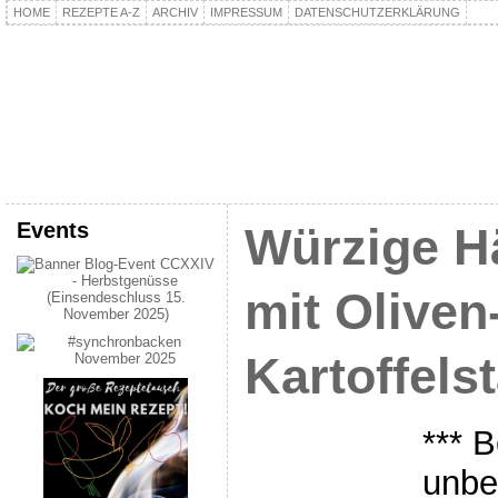
HOME
REZEPTE A-Z
ARCHIV
IMPRESSUM
DATENSCHUTZERKLÄRUNG
kochpla.net
Kochen und mehr…
Events
Würzige H
mit Oliven
Kartoffels
*** B
unbe