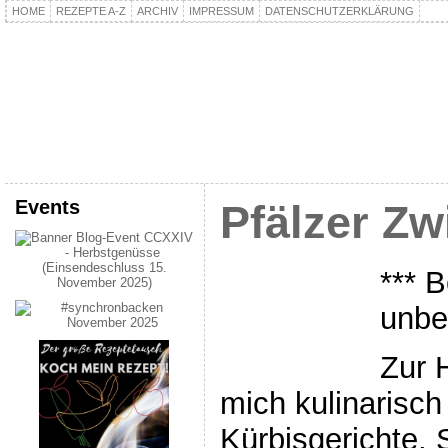
HOME
REZEPTE A-Z
ARCHIV
IMPRESSUM
DATENSCHUTZERKLÄRUNG
kochpla.net
Kochen und mehr…
Events
Pfälzer Z
*** B
unbe
Zur 
mich kulinarisch 
Kürbisgerichte,