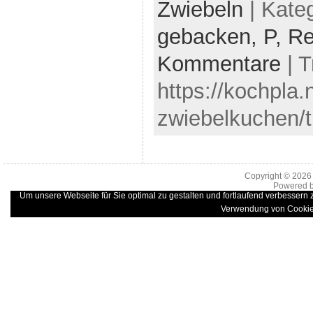
Zwiebeln
| Kate
gebacken,
P,
Re
Kommentare
| 
https://kochpla.
zwiebelkuchen/t
Copyright © 202
Powered 
Um unsere Webseite für Sie optimal zu gestalten und fortlaufend verbessern
Verwendung von Cookie