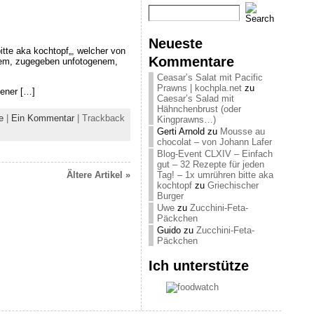
Neueste
tte aka kochtopf„, welcher von
Kommentare
esem, zugegeben unfotogenem,
Ceasar’s Salat mit Pacific
Prawns | kochpla.net
zu
sener […]
Caesar’s Salad mit
Hähnchenbrust (oder
e
|
Ein Kommentar
| Trackback
Kingprawns…)
Gerti Arnold
zu
Mousse au
chocolat – von Johann Lafer
Blog-Event CLXIV – Einfach
gut – 32 Rezepte für jeden
Ältere Artikel »
Tag! – 1x umrühren bitte aka
kochtopf
zu
Griechischer
Burger
Uwe
zu
Zucchini-Feta-
Päckchen
Guido
zu
Zucchini-Feta-
Päckchen
Ich unterstütze