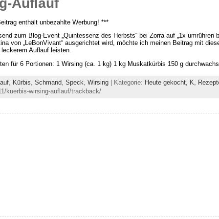
g-Auflauf
Beitrag enthält unbezahlte Werbung! ***
end zum Blog-Event „Quintessenz des Herbsts“ bei Zorra auf „1x umrühren bi
tina von „LeBonVivant“ ausgerichtet wird, möchte ich meinen Beitrag mit di
 leckerem Auflauf leisten.
ten für 6 Portionen: 1 Wirsing (ca. 1 kg) 1 kg Muskatkürbis 150 g durchwach
lauf
,
Kürbis
,
Schmand
,
Speck
,
Wirsing
| Kategorie:
Heute gekocht,
K,
Rezept
1/kuerbis-wirsing-auflauf/trackback/