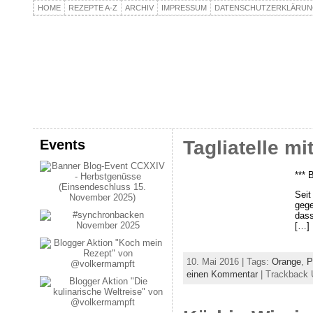
HOME
REZEPTE A-Z
ARCHIV
IMPRESSUM
DATENSCHUTZERKLÄRU
kochpla.net
Kochen und mehr…
Events
Tagliatelle m
*** 
Seit
gege
dass
[…]
10. Mai 2016 | Tags:
Orange
,
P
einen Kommentar
| Trackback U