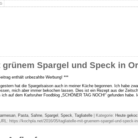
NG
it grünem Spargel und Speck in 
Beitrag enthält unbezahlte Werbung! ***
 gestern hat die Spargelsaison auch in meiner Küche begonnen. Ich habe zwa
ssen, mich aber immer bekochen lassen. Dies ist ein Rezept aus der Zeitsch
 ich auf dem Karlsruher Foodblog „SCHÖNER TAG NOCH!“ gefunden habe. Ic
armesan
,
Pasta
,
Sahne
,
Spargel
,
Speck
,
Tagliatelle
| Kategorie:
Heute gekoc
RL: https://kochpla.net/2016/05/tagliatelle-mit-gruenem-spargel-und-speck-i