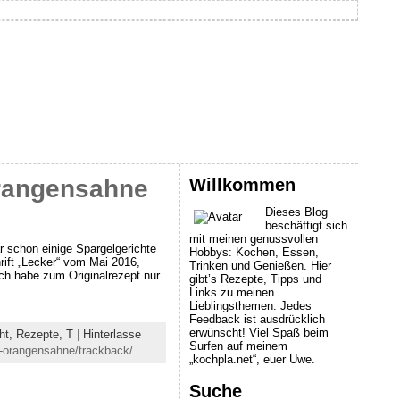
Willkommen
Orangensahne
Dieses Blog
beschäftigt sich
mit meinen genussvollen
r schon einige Spargelgerichte
Hobbys: Kochen, Essen,
rift „Lecker“ vom Mai 2016,
Trinken und Genießen. Hier
h habe zum Originalrezept nur
gibt’s Rezepte, Tipps und
Links zu meinen
Lieblingsthemen. Jedes
Feedback ist ausdrücklich
erwünscht! Viel Spaß beim
ht,
Rezepte,
T
|
Hinterlasse
Surfen auf meinem
n-orangensahne/trackback/
„kochpla.net“, euer Uwe.
Suche