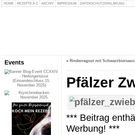
HOME
REZEPTE A-Z
ARCHIV
IMPRESSUM
DATENSCHUTZERKLÄRUNG
kochpla.net
Kochen und mehr…
«
Rinderragout mit Schwarzbiersauc
Events
Pfälzer Z
*** Beitrag enth
Werbung! ***