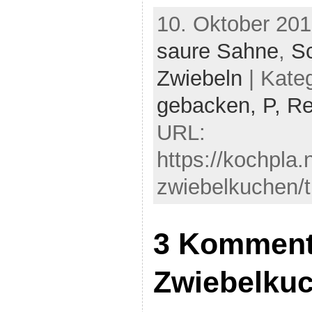
10. Oktober 201
saure Sahne
,
S
Zwiebeln
| Kate
gebacken,
P,
Re
URL:
https://kochpla.
zwiebelkuchen/t
3 Kommenta
Zwiebelku