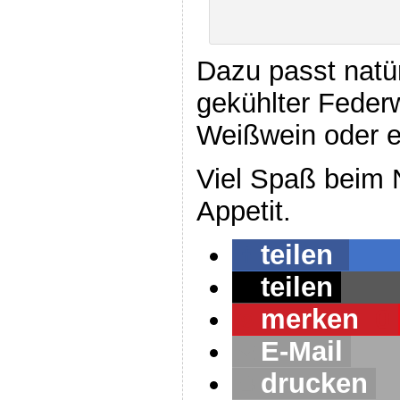
Dazu passt natü
gekühlter Federw
Weißwein oder ei
Viel Spaß beim
Appetit.
teilen
teilen
merken
0
E-Mail
drucken