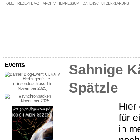
HOME
REZEPTE A-Z
ARCHIV
IMPRESSUM
DATENSCHUTZERKLÄRUNG
kochpla.net
Kochen und mehr…
Events
Sahnige K
Spätzle
Hier
für 
in m