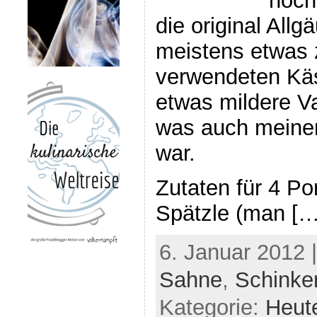
noch
die original All
meistens etwas z
verwendeten Käs
etwas mildere V
was auch meinen
war.
Zutaten für 4 Po
Spätzle (man […
6. Januar 2012 
Sahne
,
Schinke
Kategorie:
Heut