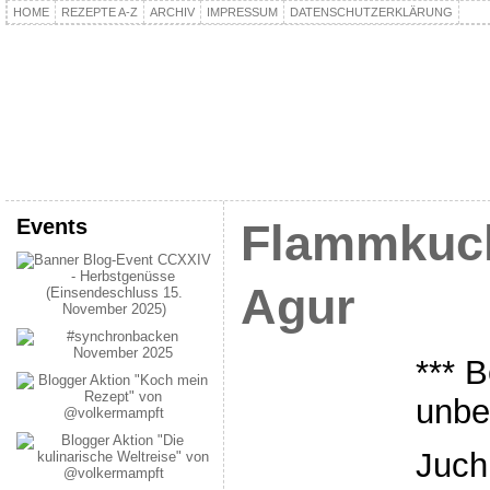
HOME
REZEPTE A-Z
ARCHIV
IMPRESSUM
DATENSCHUTZERKLÄRUNG
kochpla.net
Kochen und mehr…
Events
Flammkuch
Agur
*** B
unbe
Juch