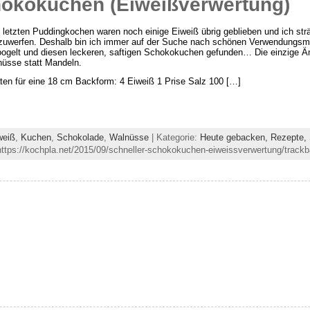
hokokuchen (Eiweißverwertung)
letzten Puddingkochen waren noch einige Eiweiß übrig geblieben und ich str
uwerfen. Deshalb bin ich immer auf der Suche nach schönen Verwendungsmög
ogelt und diesen leckeren, saftigen Schokokuchen gefunden… Die einzige Än
üsse statt Mandeln.
ten für eine 18 cm Backform: 4 Eiweiß 1 Prise Salz 100 […]
weiß
,
Kuchen
,
Schokolade
,
Walnüsse
| Kategorie:
Heute gebacken,
Rezepte,
ttps://kochpla.net/2015/09/schneller-schokokuchen-eiweissverwertung/trackb