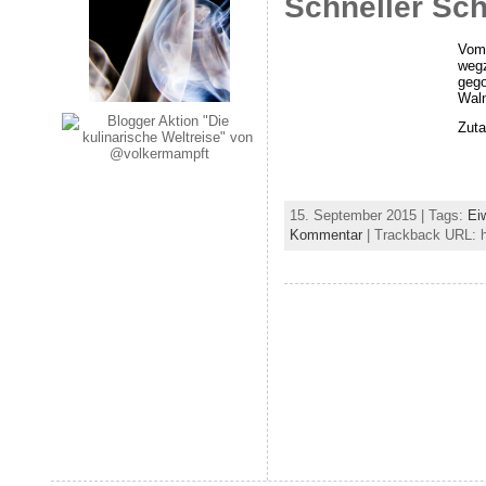
Schneller Sc
Vom 
wegz
gego
Waln
Zuta
15. September 2015 | Tags:
Ei
Kommentar
| Trackback URL: h