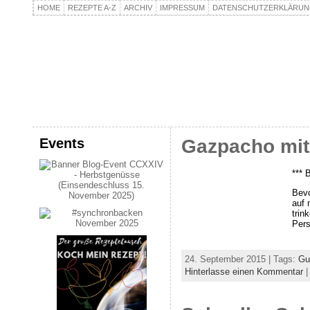
HOME
REZEPTE A-Z
ARCHIV
IMPRESSUM
DATENSCHUTZERKLÄRU
kochpla.net
Kochen und mehr…
Events
Gazpacho mi
*** 
Bevo
auf 
trin
Pers
24. September 2015 | Tags:
Gu
Hinterlasse einen Kommentar
|