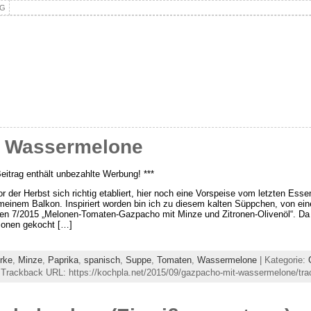
NG
t Wassermelone
Beitrag enthält unbezahlte Werbung! ***
r der Herbst sich richtig etabliert, hier noch eine Vorspeise vom letzten E
meinem Balkon. Inspiriert worden bin ich zu diesem kalten Süppchen, von e
ken 7/2015 „Melonen-Tomaten-Gazpacho mit Minze und Zitronen-Olivenöl“. Da i
onen gekocht […]
rke
,
Minze
,
Paprika
,
spanisch
,
Suppe
,
Tomaten
,
Wassermelone
| Kategorie:
 Trackback URL: https://kochpla.net/2015/09/gazpacho-mit-wassermelone/tra