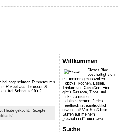
Willkommen
Dieses Blog
beschäftigt sich
mit meinen genussvollen
ssen bei angenehmen Temperaturen
Hobbys: Kochen, Essen,
inem Rezept aus der essen &
Trinken und Genießen. Hier
ch „frei Schnauze“ für 2
gibt’s Rezepte, Tipps und
Links zu meinen
Lieblingsthemen. Jedes
Feedback ist ausdrücklich
erwünscht! Viel Spaß beim
G,
Heute gekocht,
Rezepte
|
Surfen auf meinem
ckback/
„kochpla.net“, euer Uwe.
Suche