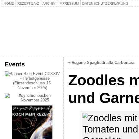
HOME
REZEPTE A-Z
ARCHIV
IMPRESSUM
DATENSCHUTZERKLÄRUNG
kochpla.net
Kochen und mehr…
«
Vegane Spaghetti alla Carbonara
Events
Zoodles m
und Garn