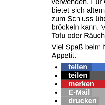
verwenden. Für 
bietet sich alte
zum Schluss übe
bröckeln kann. V
Tofu oder Räuch
Viel Spaß beim
Appetit.
teilen
teilen
merken
1
E-Mail
drucken