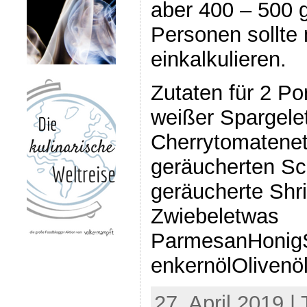
aber 400 – 500 g
Personen sollte
einkalkulieren.
Zutaten für 2 Po
weißer Spargele
Cherrytomatene
geräucherten Sc
geräucherte Shr
Zwiebeletwas
ParmesanHonigS
enkernölOlivenöl
27. April 2019 |