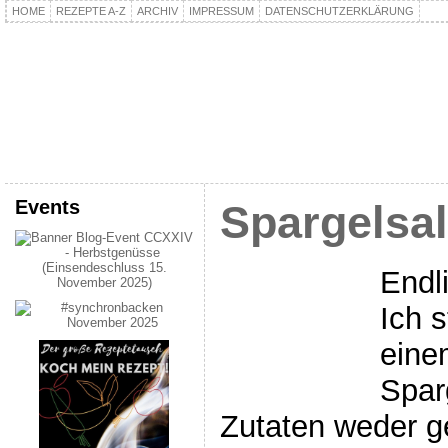
HOME
REZEPTE A-Z
ARCHIV
IMPRESSUM
DATENSCHUTZERKLÄRUNG
kochpla.net
Kochen und mehr…
Events
Spargelsal
Endl
Ich s
eine
Spar
Zutaten weder g