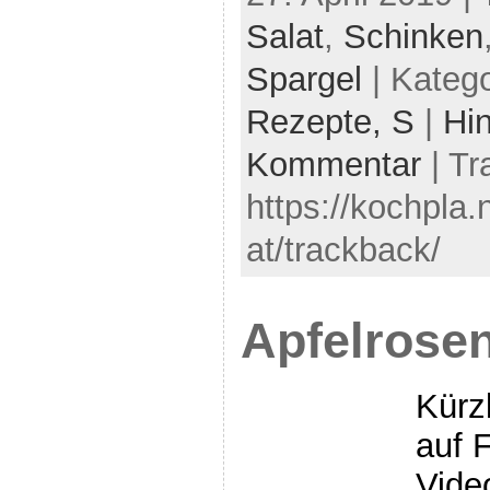
Salat
,
Schinken
Spargel
| Kateg
Rezepte,
S
|
Hin
Kommentar
| Tr
https://kochpla.
at/trackback/
Apfelrose
Kürz
auf 
Video