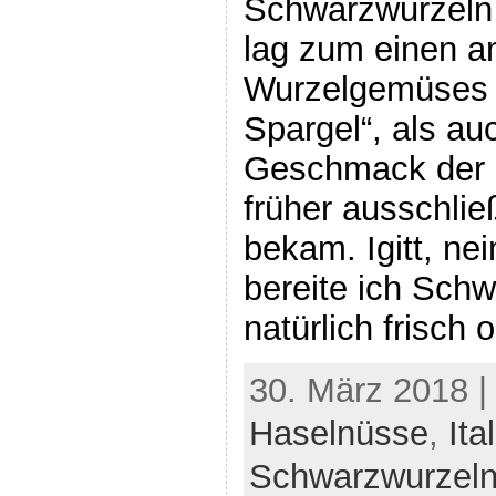
Schwarzwurzeln
lag zum einen a
Wurzelgemüses 
Spargel“, als a
Geschmack der 
früher ausschlie
bekam. Igitt, ne
bereite ich Sch
natürlich frisch 
30. März 2018 |
Haselnüsse
,
Ita
Schwarzwurzel