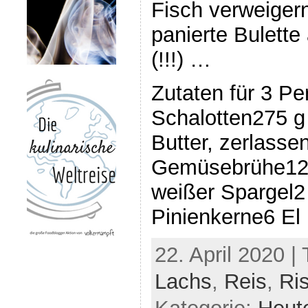
Fisch verweigern
panierte Bulette
(!!!) …
Zutaten für 3 Pe
Schalotten275 g
Butter, zerlasse
Gemüsebrühe12
weißer Spargel2 
Pinienkerne6 El
22. April 2020 |
Lachs
,
Reis
,
Ris