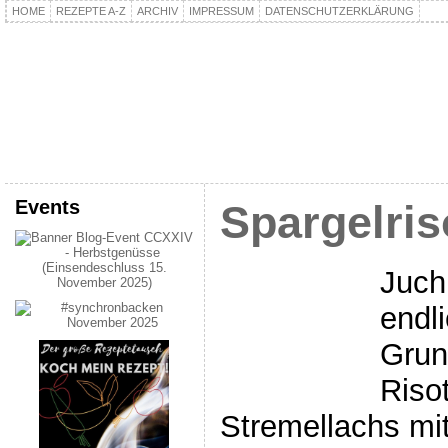
HOME
REZEPTE A-Z
ARCHIV
IMPRESSUM
DATENSCHUTZERKLÄRUNG
kochpla.net
Kochen und mehr…
Events
Spargelris
Juch
endl
Grun
Riso
Stremellachs mit