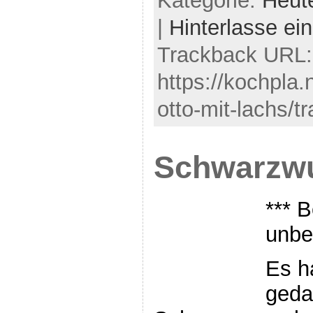
Kategorie:
Heut
|
Hinterlasse e
Trackback URL:
https://kochpla.
otto-mit-lachs/t
Schwarzwu
*** B
unbe
Es h
gedau