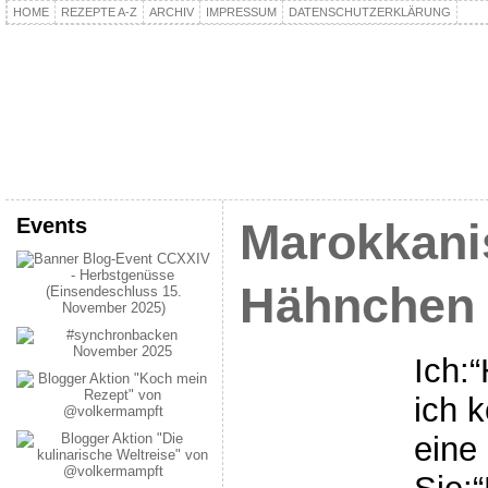
HOME
REZEPTE A-Z
ARCHIV
IMPRESSUM
DATENSCHUTZERKLÄRUNG
kochpla.net
Kochen und mehr…
Events
Marokkani
Hähnchen
Ich:
ich 
eine