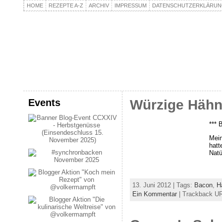
HOME
REZEPTE A-Z
ARCHIV
IMPRESSUM
DATENSCHUTZERKLÄRU
kochpla.net
Kochen und mehr…
Events
Würzige Hähnc
*** 
Mein
hatt
Natü
13. Juni 2012 | Tags:
Bacon
,
H
Ein Kommentar
| Trackback URL