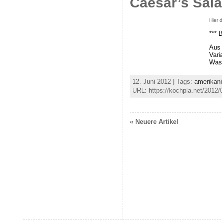
Caesar’s Sal
Hier 
*** 
Aus 
Vari
Wass
12. Juni 2012 | Tags:
amerikan
URL: https://kochpla.net/2012/
« Neuere Artikel