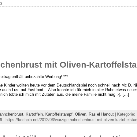
NG
henbrust mit Oliven-Kartoffelst
Beitrag enthält unbezahlte Werbung! ***
e Kinder wollten heute vor dem Deutschlandspiel noch schnell nach Mc D. Ni
e auch Lust auf Fastfood… Also konnte ich für mich in aller Ruhe etwas neu
rlich tobte ich mich mit Zutaten aus, die meine Familie nicht mag ;-). […]
ähnchenbrust
,
Kartoffeln
,
Kartoffelstampf
,
Oliven
,
Ras el Hanout
| Kategorie:
: https://kochpla.net/2012/06/wurzige-hahnchenbrust-mit-oliven-kartoffelsta