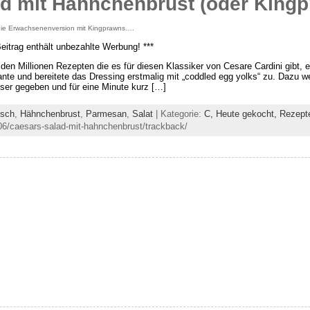
ad mit Hähnchenbrust (oder King
die Erwachsenenversion mit Kingprawns….
Beitrag enthält unbezahlte Werbung! ***
den Millionen Rezepten die es für diesen Klassiker von Cesare Cardini gibt, e
ante und bereitete das Dressing erstmalig mit „coddled egg yolks“ zu. Dazu w
er gegeben und für eine Minute kurz […]
isch
,
Hähnchenbrust
,
Parmesan
,
Salat
| Kategorie:
C,
Heute gekocht,
Rezept
06/caesars-salad-mit-hahnchenbrust/trackback/