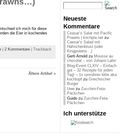
prawns…)
Neueste
Kommentare
ntschied ich mich für diese
erden die Eier in kochendes
Ceasar’s Salat mit Pacific
Prawns | kochpla.net
zu
Caesar’s Salad mit
Hähnchenbrust (oder
e
|
2 Kommentare
| Trackback
Kingprawns…)
Gerti Arnold
zu
Mousse au
chocolat – von Johann Lafer
Blog-Event CLXIV – Einfach
gut – 32 Rezepte für jeden
Ältere Artikel »
Tag! – 1x umrühren bitte aka
kochtopf
zu
Griechischer
Burger
Uwe
zu
Zucchini-Feta-
Päckchen
Guido
zu
Zucchini-Feta-
Päckchen
Ich unterstütze