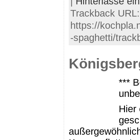
|
Hinterlasse e
Trackback URL:
https://kochpla.
-spaghetti/track
Königsber
*** B
unbe
Hier
gesc
außergewöhnlich