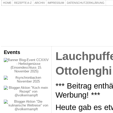
HOME
REZEPTE A-Z
ARCHIV
IMPRESSUM
DATENSCHUTZERKLÄRUNG
kochpla.net
Kochen und mehr…
Events
Lauchpuff
Ottolenghi
*** Beitrag enth
Werbung! ***
Heute gab es et