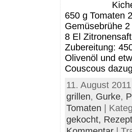
Kich
650 g Tomaten 2
Gemüsebrühe 2 B
8 El Zitronensaft
Zubereitung: 45
Olivenöl und et
Couscous dazug
11. August 2011
grillen
,
Gurke
,
P
Tomaten
| Kateg
gekocht,
Rezep
Kommentar
| Tr