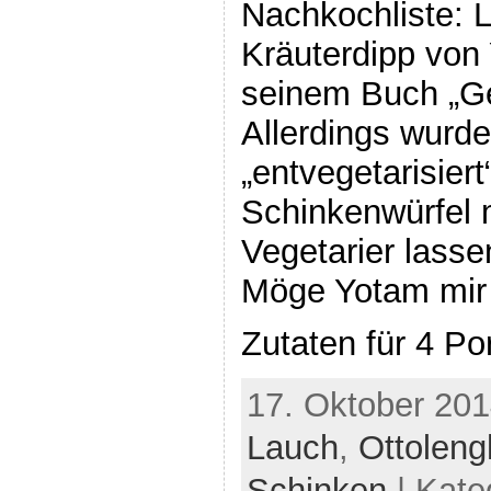
Nachkochliste: L
Kräuterdipp von
seinem Buch „Ge
Allerdings wurde
„entvegetarisier
Schinkenwürfel 
Vegetarier lasse
Möge Yotam mir 
Zutaten für 4 Po
17. Oktober 201
Lauch
,
Ottoleng
Schinken
| Kate