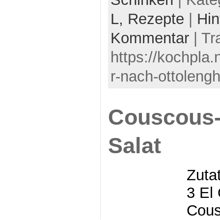
L,
Rezepte
|
Hin
Kommentar
| Tr
https://kochpla.
r-nach-ottolengh
Couscous-P
Salat
Zuta
3 El
Cous