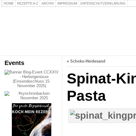
HOME
REZEPTE A-Z
ARCHIV
IMPRESSUM
DATENSCHUTZERKLÄRUNG
kochpla.net
Kochen und mehr…
«
Schoko-Heidesand
Events
Spinat-Ki
Pasta