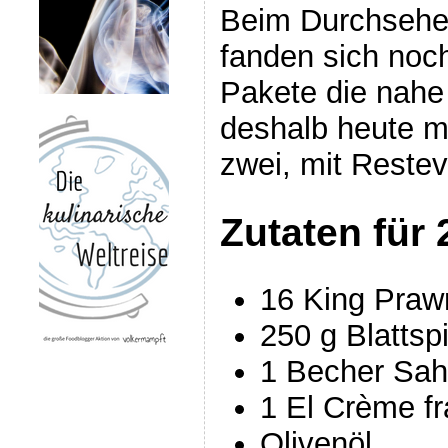
Beim Durchsehen
fanden sich noc
Pakete die nah
deshalb heute m
zwei, mit Reste
Zutaten für 
16 King Prawn
250 g Blattsp
1 Becher Sa
1 El Crème fr
Olivenöl