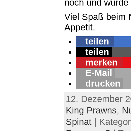
noch und wurde 
Viel Spaß beim
Appetit.
teilen
teilen
merken
E-Mail
drucken
12. Dezember 2
King Prawns
,
N
Spinat
| Kategor