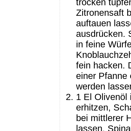
trocken tupfe
Zitronensaft b
auftauen lass
ausdrücken. 
in feine Würf
Knoblauchzeh
fein hacken. 
einer Pfanne 
werden lassen
1 El Olivenöl
erhitzen, Sch
bei mittlerer 
lassen. Spin