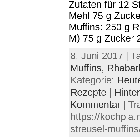
Zutaten für 12 S
Mehl 75 g Zucker
Muffins: 250 g R
M) 75 g Zucker 
8. Juni 2017 | T
Muffins
,
Rhabar
Kategorie:
Heut
Rezepte
|
Hinte
Kommentar
| Tr
https://kochpla.
streusel-muffins