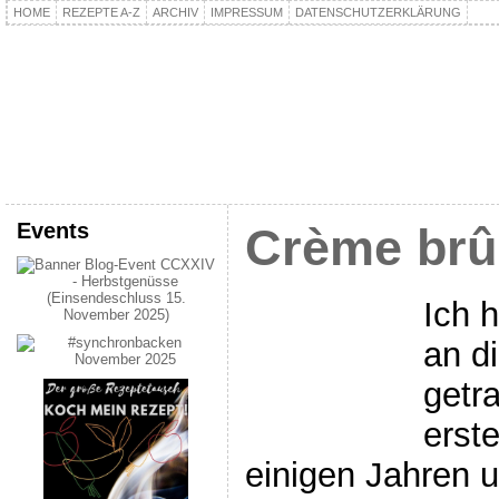
HOME
REZEPTE A-Z
ARCHIV
IMPRESSUM
DATENSCHUTZERKLÄRUNG
kochpla.net
Kochen und mehr…
Events
Crème brû
Ich 
an d
getr
erst
einigen Jahren u