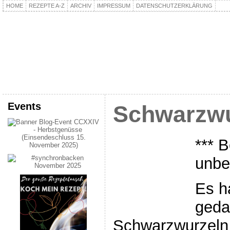
HOME
REZEPTE A-Z
ARCHIV
IMPRESSUM
DATENSCHUTZERKLÄRUNG
kochpla.net
Kochen und mehr…
Events
Schwarzwu
*** B
unbe
Es h
gedau
Schwarzwurzeln