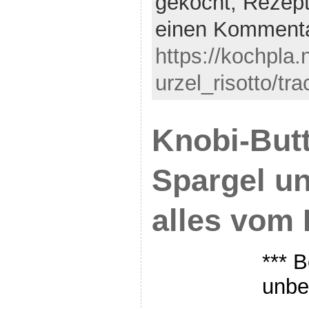
gekocht,
Rezep
einen Komment
https://kochpla
urzel_risotto/tr
Knobi-Butt
Spargel un
alles vom 
*** B
unbe