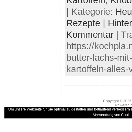
Kartoffeln
,
Knob
| Kategorie:
Heu
Rezepte
|
Hinte
Kommentar
| Tr
https://kochpla.
butter-lachs-mit
kartoffeln-alles
Copyright © 202
Powered 
Um unsere Webseite für Sie optimal zu gestalten und fortlaufend verbessern
Verwendung von Cookie