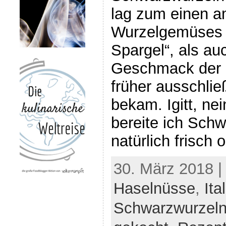
lag zum einen a
Wurzelgemüses 
Spargel“, als a
Geschmack der 
früher ausschlie
bekam. Igitt, ne
bereite ich Sch
natürlich frisch 
30. März 2018 |
Haselnüsse
,
Ita
Schwarzwurzel