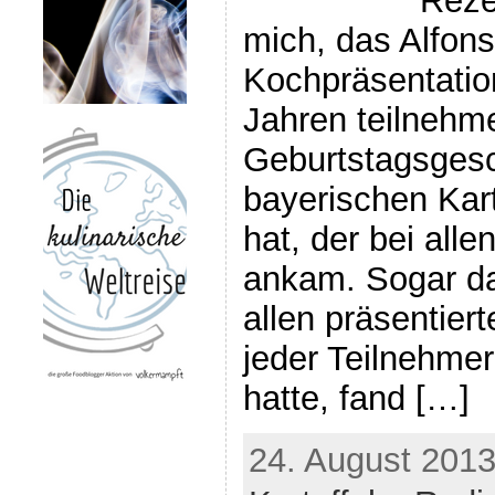
Rezep
mich, das Alfons
Kochpräsentation
Jahren teilnehme
Geburtstagsgesc
bayerischen Kart
hat, der bei all
ankam. Sogar da
allen präsentier
jeder Teilnehm
hatte, fand […]
24. August 2013