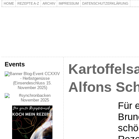
HOME
REZEPTE A-Z
ARCHIV
IMPRESSUM
DATENSCHUTZERKLÄRUNG
kochpla.net
Kochen und mehr…
Events
Kartoffels
Alfons Sc
Für 
Brun
schö