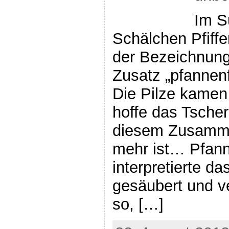
Im S
Schälchen Pfiffe
der Bezeichnung 
Zusatz „pfannenf
Die Pilze kamen
hoffe das Tscher
diesem Zusamm
mehr ist… Pfann
interpretierte da
gesäubert und v
so, […]