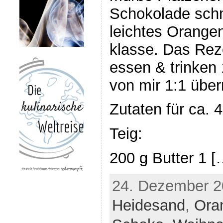
Schokolade sch
leichtes Orange
klasse. Das Rez
essen & trinken
von mir 1:1 üb
Zutaten für ca. 
Teig:
200 g Butter 1 [
24. Dezember 20
Heidesand
,
Ora