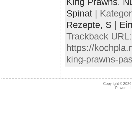
King Prawns
,
N
Spinat
| Kategor
Rezepte,
S
|
Ei
Trackback URL:
https://kochpla.
king-prawns-pas
Copyright © 202
Powered 