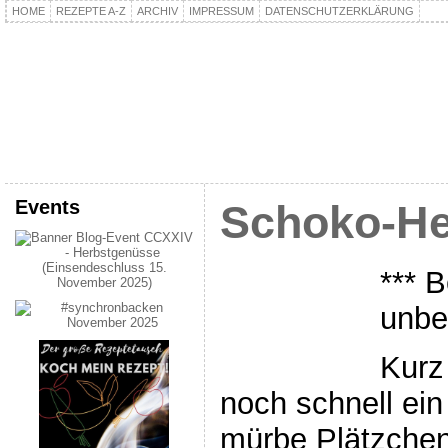
HOME
REZEPTE A-Z
ARCHIV
IMPRESSUM
DATENSCHUTZERKLÄRUNG
kochpla.net
Kochen und mehr…
Events
Schoko-He
*** B
unbe
Kurz
noch schnell ein
mürbe Plätzchen,