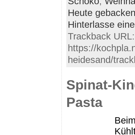
Schoko
,
Weihna
Heute gebacke
Hinterlasse ei
Trackback URL:
https://kochpla
heidesand/track
Spinat-Ki
Pasta
Beim
Kühl